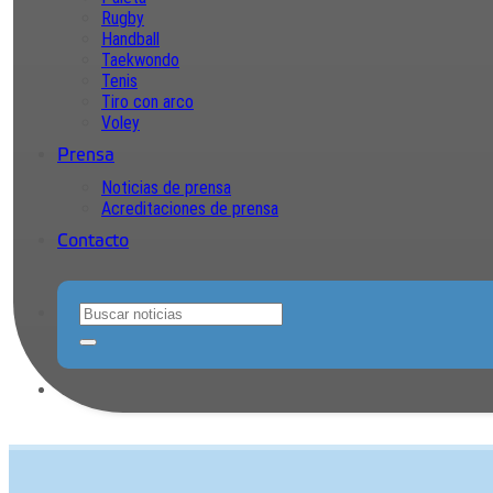
Rugby
Handball
Taekwondo
Tenis
Tiro con arco
Voley
Prensa
Noticias de prensa
Acreditaciones de prensa
Contacto