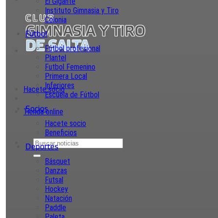
El Gigante
Instituto Gimnasia y Tiro
Colonia
Fútbol
Fútbol profesional
Plantel
Futbol Femenino
Primera Local
Inferiores
Hacete socio
Escuela de Fútbol
Socios
Tienda online
Hacete socio
Beneficios
Deportes
Básquet
Danzas
Futsal
Hockey
Natación
Paddle
Paleta