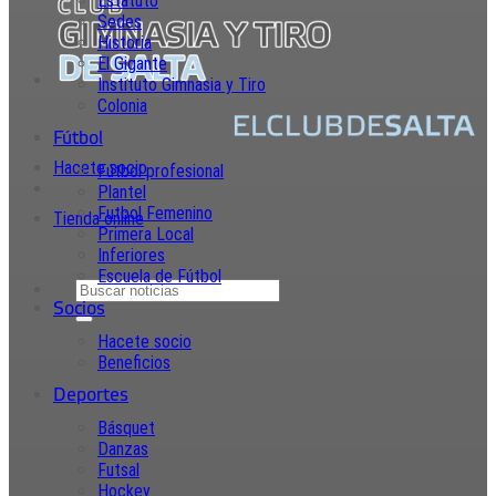
Estatuto
Sedes
Historia
El Gigante
Instituto Gimnasia y Tiro
Colonia
Fútbol
Hacete socio
Fútbol profesional
Plantel
Futbol Femenino
Tienda online
Primera Local
Inferiores
Escuela de Fútbol
Socios
Hacete socio
Beneficios
Deportes
Básquet
Danzas
Futsal
Hockey