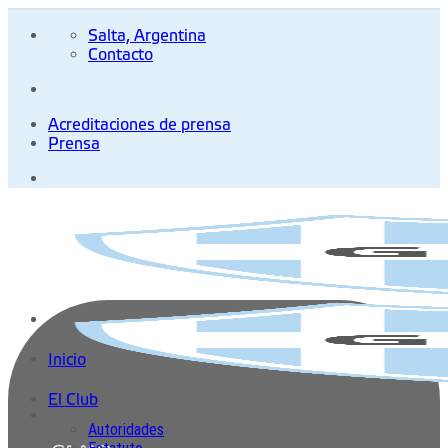
Saltar
al
Salta, Argentina
contenido
Contacto
Acreditaciones de prensa
Prensa
Inicio
El Club
Autoridades