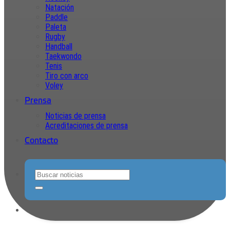
Natación
Paddle
Paleta
Rugby
Handball
Taekwondo
Tenis
Tiro con arco
Voley
Prensa
Noticias de prensa
Acreditaciones de prensa
Contacto